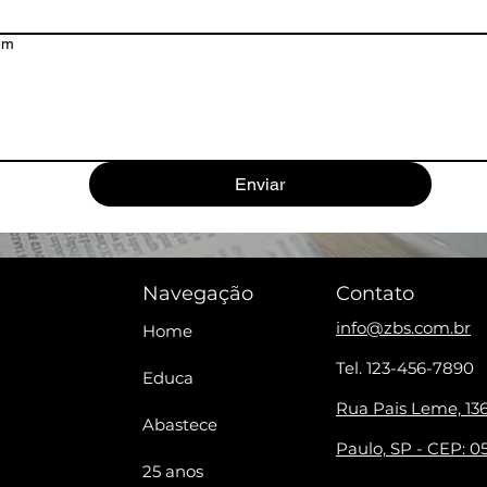
em
Enviar
Navegação
Contato
info@zbs.com.br
Home
Tel. 123-456-7890
Educa
Rua Pais Leme, 136
Abastece
Paulo, SP - CEP: 0
25 anos