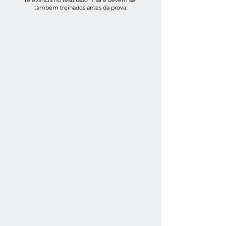
relevância no resultado final e devem ser
também treinados antes da prova.